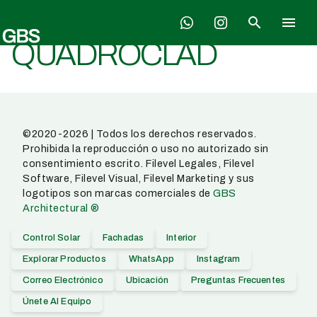
Skip
search
menu
to
content
QUADROCLAD
©2020-2026 | Todos los derechos reservados.
Prohibida la reproducción o uso no autorizado sin
consentimiento escrito. Filevel Legales, Filevel
Software, Filevel Visual, Filevel Marketing y sus
logotipos son marcas comerciales de
GBS
Architectural ®
Control Solar
Fachadas
Interior
Explorar Productos
WhatsApp
Instagram
Correo Electrónico
Ubicación
Preguntas Frecuentes
Únete Al Equipo