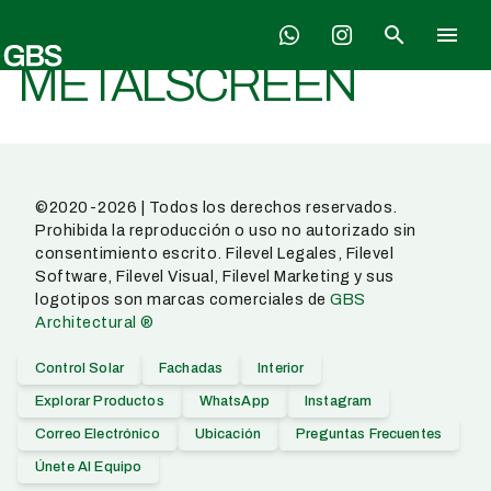
Skip
search
menu
to
content
METALSCREEN
©2020-2026 | Todos los derechos reservados.
Prohibida la reproducción o uso no autorizado sin
consentimiento escrito. Filevel Legales, Filevel
Software, Filevel Visual, Filevel Marketing y sus
logotipos son marcas comerciales de
GBS
Architectural ®
Control Solar
Fachadas
Interior
Explorar Productos
WhatsApp
Instagram
Correo Electrónico
Ubicación
Preguntas Frecuentes
Únete Al Equipo