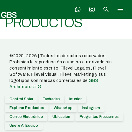
Skip
search
menu
to
content
PRODUCTOS
©2020-2026 | Todos los derechos reservados.
Prohibida la reproducción o uso no autorizado sin
consentimiento escrito. Filevel Legales, Filevel
Software, Filevel Visual, Filevel Marketing y sus
logotipos son marcas comerciales de
GBS
Architectural ®
Control Solar
Fachadas
Interior
Explorar Productos
WhatsApp
Instagram
Correo Electrónico
Ubicación
Preguntas Frecuentes
Únete Al Equipo